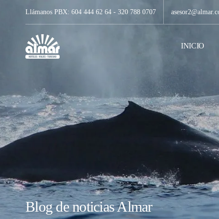
Llámanos PBX: 604 444 62 64 - 320 788 0707
asesor2@almar.c
INICIO
Blog de noticias Almar