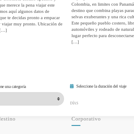
Colombia, en limites con Panamá
ue merece la pena viajar este
destino que combina playas parad
emos aquí algunos datos de
selvas exuberantes y una rica cult
 que te decidas pronto a empacar
Este pequeño pueblo costero, lib
y viajar muy pronto. Ubicación de
automóviles y rodeado de naturale
 […]
lugar perfecto para desconectars
[…]
Seleccione la duración del viaje
ne una categoría
Duración mínima del viaje
Duración máxima del viaje
DÍAS
destino
Corporativo