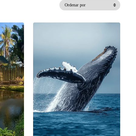
Ordenar por
uenta con una
, como
as más
odo el
ual es una
ente al mar.
 hermosas
Parque
del mundo,
esionante.