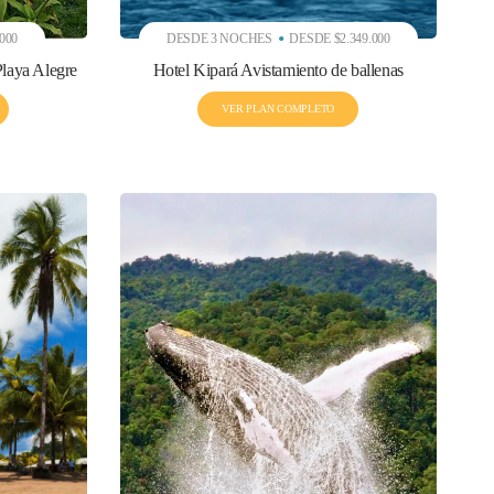
 Bahía
.000
DESDE 3 NOCHES
DESDE $2.349.000
rtugas.
Playa Alegre
Hotel Kipará Avistamiento de ballenas
en Colombia.
VER PLAN COMPLETO