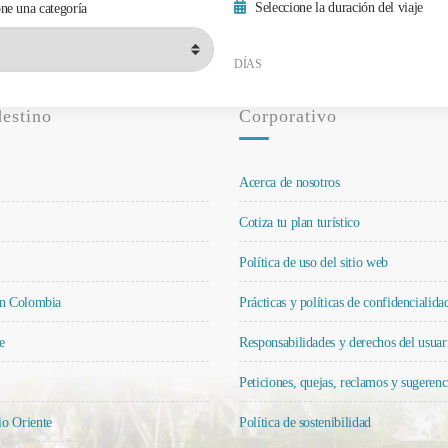
Seleccione la duración del viaje
ne una categoría
Duración mínima del viaje
Duración máxima del viaje
DÍAS
destino
Corporativo
Acerca de nosotros
Cotiza tu plan turístico
Política de uso del sitio web
en Colombia
Prácticas y políticas de confidencialid
e
Responsabilidades y derechos del usuar
Peticiones, quejas, reclamos y sugerenc
o Oriente
Política de sostenibilidad