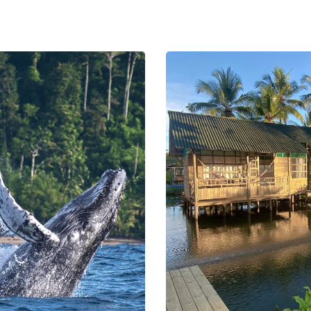
 es la ciudad con la costa más grande del pacífico, y también la que c
el turismo ecológico más grande de la región y tal vez del país.
muchas actividades para hacer en tu viaje a Bahìa Solano en Colombia
 sus hermosas y únicas playas como la de El Almejal; la cual es una de l
orque su arena es particularmente muy oscura.
lado, también destaca Playa Blanca, por ser la única de arena blanca de t
lombiano.
lugares más lindos para ver en
Bahía Solano
es la Cascada El Tigre, la c
a dulce que nace en lo más alto de la selva del pacífico y llega directam
acer senderismo por un camino para subir a lo largo de ella y descubrir
gua que se forman a su paso.
a Bahía Solano en Colombia, también puedes optar por hacer un tour al 
ural Ensenada de Utría, el cual es uno de los lugares más biodiversos 
 se puede encontrar una gran cantidad de ecosistemas y una fauna impr