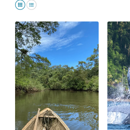
Bahía Solano
Mostrar elementos como una cuadrícula
Mostrar elementos como una lista
oferta para 
Aquí tienes 
disfrutar de
turísticas p
Por el otro 
pacífico co
Otro de los 
caída de agu
Es posible h
lagunas de a
En tu viaje 
Nacional Nat
ya que en él