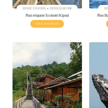
Entre las me
DESDE 3 NOCHES
DESDE $1.867.000
DE
Solano en C
Plan relajante Ecohotel Kipará
Plan Ba
Este lugar t
VER PLAN CMPLETO