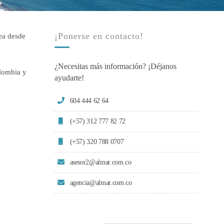
¡Ponerse en contacto!
nea desde
¿Necesitas más información? ¡Déjanos
olombia y
ayudarte!
604 444 62 64
(+57) 312 777 82 72
ble llegar a
(+57) 320 788 0707
asesor2@almar.com.co
ea Satena
agencia@almar.com.co