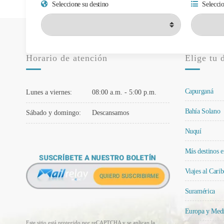
Seleccione su destino
Seleccio
Horario de atención
Elige tu 
Capurganá
Lunes a viernes:
08:00 a.m. - 5:00 p.m.
Bahía Solano
Sábado y domingo:
Descansamos
Nuquí
Más destinos 
Viajes al Carib
Suramérica
Europa y Medi
Este sitio está protegido por reCAPTCHA y se aplican la