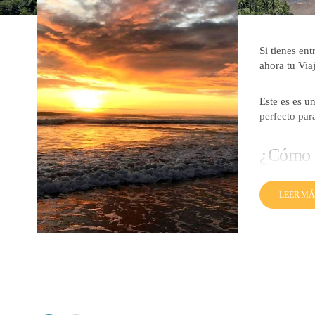
Si tienes en
ahora tu Via
Este es es u
perfecto par
¿Cómo l
Las caracter
LEER MÁ
Bahía Solan
El viaje a e
con vuelos d
¿Qué hacer