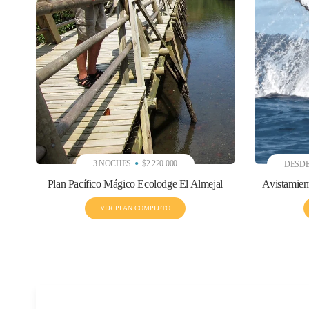
3 NOCHES
$2.220.000
DESDE
Plan Pacífico Mágico Ecolodge El Almejal
Avistamien
VER PLAN COMPLETO