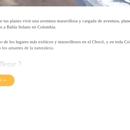
tre tus planes vivir una aventura maravillosa y cargada de aventura, pla
je a Bahía Solano en Colombia.
no de los lugares más exóticos y maravillosos en el Chocó, y en toda C
a los amantes de la naturaleza.
legar ?
ísticas geográficas de Bahía Solano en Colombia hacen que solo sea posi
S
o por avión.
ste destino puede realizarse en aviòn, saliendo en Chárter o en la aerolín
iarios desde Medellín o Quibdó.
 en tu viaje a Bahía Solano?