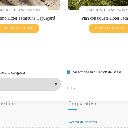
 NOCHES
DESDE $1053000
3 NOCHES
DESDE $2.072.
timo Hotel Tacarcuna Capurganá
Plan con tiquete Hotel Tac
VER PLAN COMPLETO
VER PLAN COMPLETO
Seleccione la duración del viaje
ne una categoría
Duración mínima del viaje
Duración máxima del viaje
DÍAS
destino
Corporativo
Acerca de nosotros