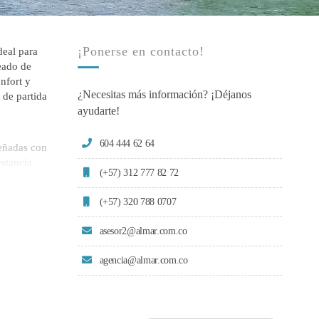
¡Ponerse en contacto!
deal para
eado de
nfort y
¿Necesitas más información? ¡Déjanos
 de partida
ayudarte!
604 444 62 64
señadas con
estancia
(+57) 312 777 82 72
idadosamente
s ofrecen
(+57) 320 788 0707
dad y
asesor2@almar.com.co
turales. Los
agencia@almar.com.co
rvar una
as como el
marina de la
ina natural