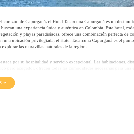
l corazón de Capurganá, el Hotel Tacarcuna Capurganá es un destino i
 buscan una experiencia única y auténtica en Colombia. Este hotel, rod
egetación y playas paradisíacas, ofrece una combinación perfecta de co
n una ubicación privilegiada, el Hotel Tacarcuna Capurganá es el punto
a explorar las maravillas naturales de la región.
destaca por su hospitalidad y servicio excepcional. Las habitaciones, di
stico pero acogedor, ofrecen todas las comodidades necesarias para una 
esde habitaciones estándar hasta suites familiares, cada espacio está cu
a garantizar una experiencia inolvidable. Además, muchas habitacione
S
sionantes de la selva y el mar Caribe, creando un ambiente de tranquili
ayores atractivos del Hotel es su proximidad a increíbles atracciones na
eden disfrutar de excursiones guiadas por la selva, donde podrán obse
fauna y flora autóctona. También es posible realizar actividades acuátic
 buceo en los arrecifes de coral cercanos, descubriendo la vibrante vida 
, el hotel organiza paseos en bote a playas cercanas y a la famosa pisc