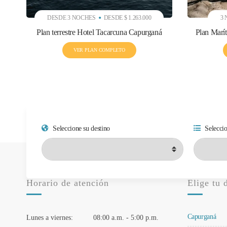
DESDE 3 NOCHES
DESDE $ 1.263.000
3
Plan terrestre Hotel Tacarcuna Capurganá
Plan Marí
VER PLAN COMPLETO
Seleccione su destino
Seleccio
Horario de atención
Elige tu 
Capurganá
Lunes a viernes:
08:00 a.m. - 5:00 p.m.