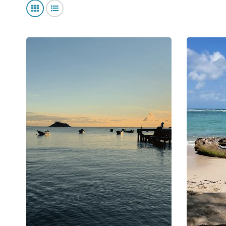
de La Coquer
Mostrar elementos como una cuadrícula
Mostrar elementos como una lista
La gastronom
hotel ofrece
ingredientes
ambiente aco
La ubicación
encantador 
sus calles, 
perfectament
En resumen, 
desconectars
excelente ub
convertido e
que el Hotel
paraíso col