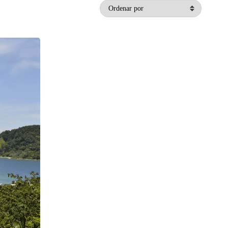
Ordenar por
ante del
on
as en un
ar el
asear por
e complementa
an
bia. Con su
hotel se ha
e todo lo
ble en el