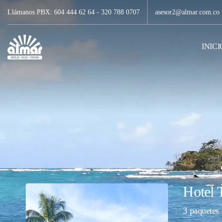
Llámanos PBX: 604 444 62 64 - 320 788 0707
asesor2@almar.com.co
INICI
Hotel 
3 paquetes 