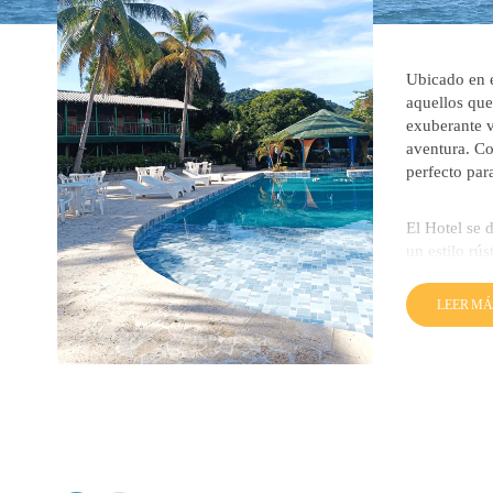
Ubicado en e
aquellos que
exuberante v
aventura. Co
perfecto par
El Hotel se 
un estilo rú
relajante. D
equipado par
LEER MÁ
vistas impre
serenidad.
Uno de los m
huéspedes pu
variedad de 
snorkel y el
zona. Además