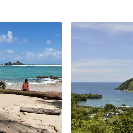
ita.
ía es otro aspecto destacado del Hotel Tacarcuna Capurganá. El restaur
 una deliciosa variedad de platos locales e internacionales, preparados c
 frescos y de alta calidad. Los huéspedes pueden disfrutar de sus comid
gedor, con vistas panorámicas del entorno natural.
 del Hotel Tacarcuna Capurganá también permite a los visitantes explor
pueblo de Capurganá, conocido por su ambiente tranquilo y amigable. P
visitar tiendas locales y conocer a los habitantes es una experiencia qu
e la estancia en el hotel.
el Hotel Tacarcuna Capurganá es el lugar ideal para aquellos que dese
e del bullicio de la ciudad y sumergirse en la belleza natural de Colom
icación, cómodas instalaciones y una amplia gama de actividades, este 
n un destino de elección para viajeros de todo el mundo. Ven y descubr
 Tacarcuna Capurganá tiene para ofrecer y vive una experiencia inolvida
ombiano.