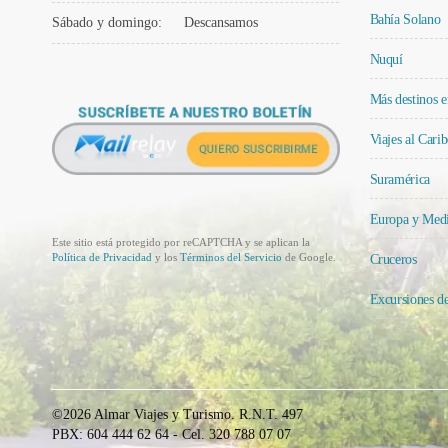
Bahía Solano
Sábado y domingo:
Descansamos
Nuquí
Más destinos 
Viajes al Carib
Suramérica
Europa y Medi
Este sitio está protegido por reCAPTCHA y se aplican la
Política de Privacidad
y los
Términos del Servicio
de Google.
Cruceros
Excursiones d
©2026 Almar Viajes y Turismo. R.N.T. 497
PBX: 604 444 62 64 - Cel. 320 788 07 07