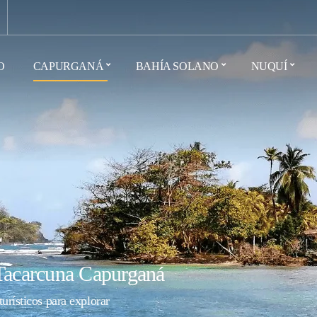
O
CAPURGANÁ
BAHÍA SOLANO
NUQUÍ
Tacarcuna Capurganá
turísticos para explorar