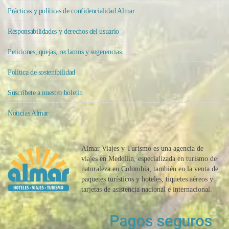
Prácticas y políticas de confidencialidad Almar
Responsabilidades y derechos del usuario
Peticiones, quejas, reclamos y sugerencias
Política de sostenibilidad
Suscríbete a nuestro boletín
Noticias Almar
Almar Viajes y Turismo es una agencia de
viajes en Medellín, especializada en turismo de
naturaleza en Colombia; también en la venta de
paquetes turísticos y hoteles, tiquetes aéreos y
tarjetas de asistencia nacional e internacional.