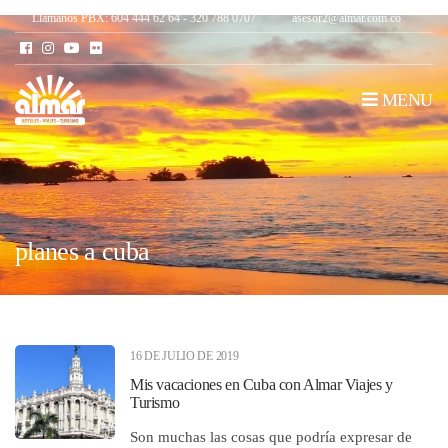
Llámanos PBX: 604 444 62 64 - 320 788 0707
asesor2@almar.com.co
MENU
planes a cuba
16 DE JULIO DE 2019
Mis vacaciones en Cuba con Almar Viajes y
Turismo
Son muchas las cosas que podría expresar de