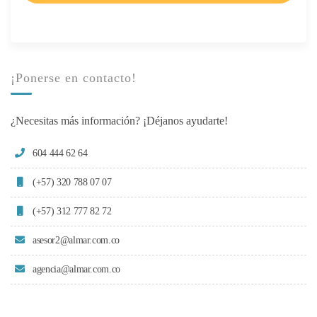
¡Ponerse en contacto!
¿Necesitas más información? ¡Déjanos ayudarte!
604 444 62 64
(+57) 320 788 07 07
(+57) 312 777 82 72
asesor2@almar.com.co
agencia@almar.com.co