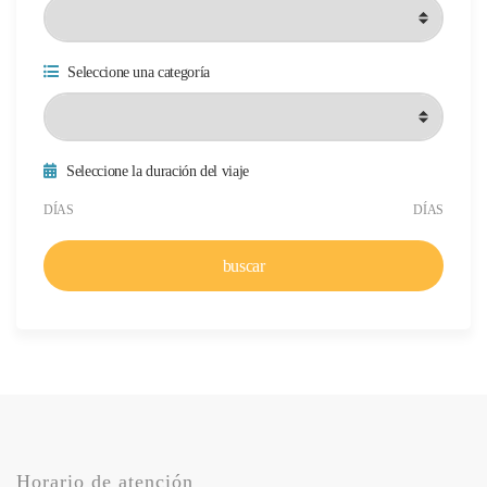
Seleccione una categoría
Seleccione la duración del viaje
Duración mínima del viaje
Duración máxima del viaje
DÍAS
DÍAS
buscar
Horario de atención