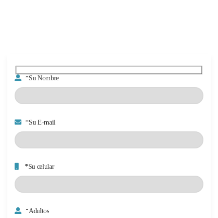
*Su Nombre
*Su E-mail
*Su celular
*Adultos