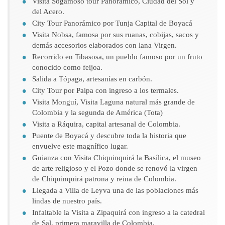
Visita Sogamoso tour Panorámico, Ciudad del Sol y
del Acero.
City Tour Panorámico por Tunja Capital de Boyacá
Visita Nobsa, famosa por sus ruanas, cobijas, sacos y
demás accesorios elaborados con lana Virgen.
Recorrido en Tibasosa, un pueblo famoso por un fruto
conocido como feijoa.
Salida a Tópaga, artesanías en carbón.
City Tour por Paipa con ingreso a los termales.
Visita Monguí, Visita Laguna natural más grande de
Colombia y la segunda de América (Tota)
Visita a Ráquira, capital artesanal de Colombia.
Puente de Boyacá y descubre toda la historia que
envuelve este magnífico lugar.
Guianza con Visita Chiquinquirá la Basílica, el museo
de arte religioso y el Pozo donde se renovó la virgen
de Chiquinquirá patrona y reina de Colombia.
Llegada a Villa de Leyva una de las poblaciones más
lindas de nuestro país.
Infaltable la Visita a Zipaquirá con ingreso a la catedral
de Sal, primera maravilla de Colombia.