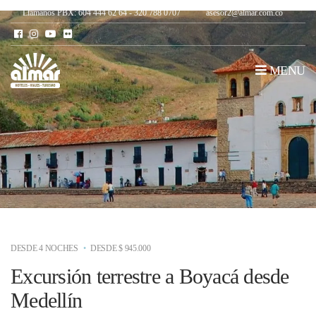
Llámanos PBX: 604 444 62 64 - 320 788 0707
asesor2@almar.com.co
MENU
DESDE 4 NOCHES
DESDE $ 945.000
Excursión terrestre a Boyacá desde
Medellín