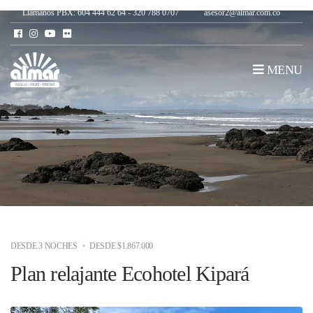
Llámanos PBX: 604 444 62 64 - 320 788 0707
asesor2@almar.com.co
MENU
DESDE 3 NOCHES
DESDE $1.867.000
Plan relajante Ecohotel Kipará