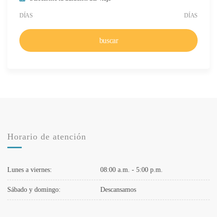
Duración mínima del viaje
Duración máxima del viaje
DÍAS
DÍAS
buscar
Horario de atención
Lunes a viernes:
08:00 a.m. - 5:00 p.m.
Sábado y domingo:
Descansamos