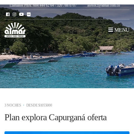
Llámanos PBX: 604 444 62 64 - 320 788 0707
asesor2@almar.com.co
MENU
3 NOCHES
DESDE $1055000
Plan explora Capurganá oferta