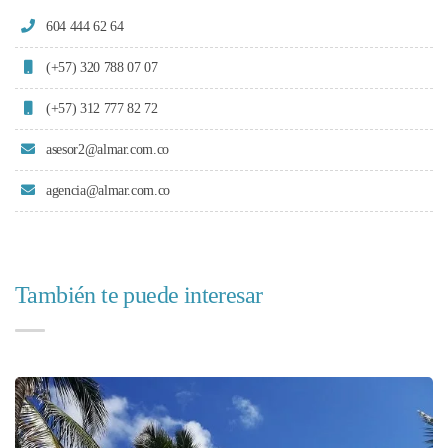
604 444 62 64
(+57) 320 788 07 07
(+57) 312 777 82 72
asesor2@almar.com.co
agencia@almar.com.co
También te puede interesar