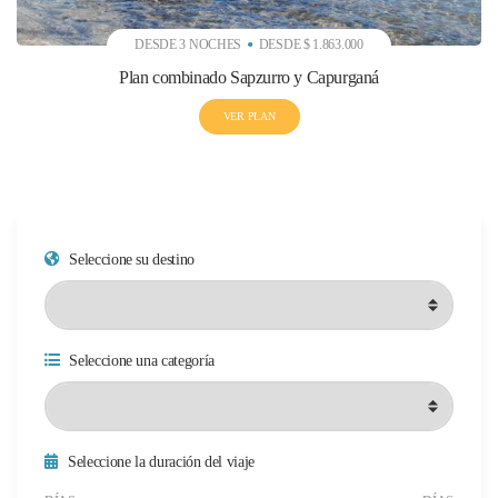
DESDE 3 NOCHES
DESDE $ 1.863.000
Plan combinado Sapzurro y Capurganá
VER PLAN
Seleccione su destino
Seleccione una categoría
Seleccione la duración del viaje
Duración mínima del viaje
Duración máxima del viaje