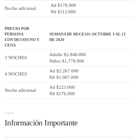
Ad $178.000
Noche adicional
Nñ $112.000
PRECIO POR
PERSONA
SEMANA DE RECESO: OCTUBRE 3 AL 12
CON DESAYUNO Y
DE 2026
CENA
Adulto $2.048.000
3 NOCHES
Niños $1.778.000
Ad $2.267.000
4 NOCHES
Nñ $1.907.000
Ad $223.000
Noche adicional
Nñ $176.000
Información Importante