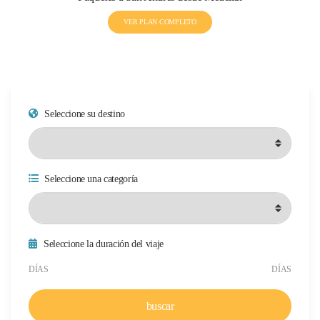
VER PLAN COMPLETO
Seleccione su destino
Seleccione una categoría
Seleccione la duración del viaje
Duración mínima del viaje
Duración máxima del viaje
DÍAS
DÍAS
buscar