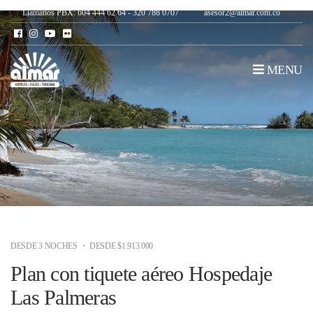
Llámanos PBX: 604 444 62 64 - 320 788 0707
asesor2@almar.com.co
MENU
DESDE 3 NOCHES
DESDE $1.913.000
Plan con tiquete aéreo Hospedaje
Las Palmeras