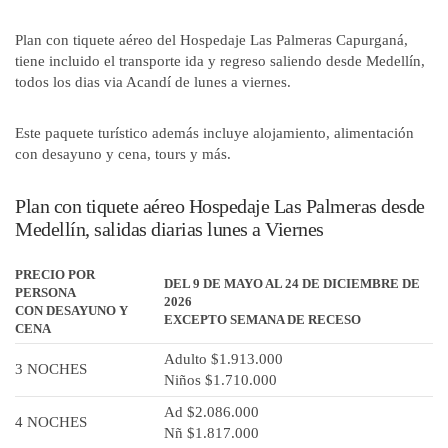
Plan con tiquete aéreo del Hospedaje Las Palmeras Capurganá,
tiene incluido el transporte ida y regreso saliendo desde Medellín,
todos los dias via Acandí de lunes a viernes.
Este paquete turístico además incluye alojamiento, alimentación
con desayuno y cena, tours y más.
Plan con tiquete aéreo Hospedaje Las Palmeras desde
Medellín, salidas diarias lunes a Viernes
PRECIO POR
DEL 9 DE MAYO AL 24 DE DICIEMBRE DE
PERSONA
2026
CON DESAYUNO Y
EXCEPTO SEMANA DE RECESO
CENA
Adulto $1.913.000
3 NOCHES
Niños $1.710.000
Ad $2.086.000
4 NOCHES
Nñ $1.817.000