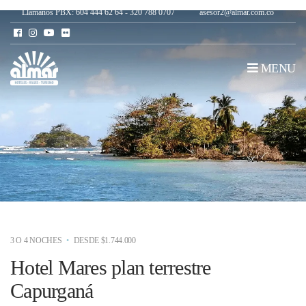
Llámanos PBX: 604 444 62 64 - 320 788 0707
asesor2@almar.com.co
MENU
3 O 4 NOCHES
DESDE $1.744.000
Hotel Mares plan terrestre
Capurganá