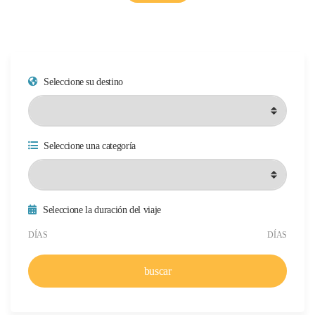
Seleccione su destino
Seleccione una categoría
Seleccione la duración del viaje
Duración mínima del viaje
Duración máxima del viaje
DÍAS
DÍAS
buscar