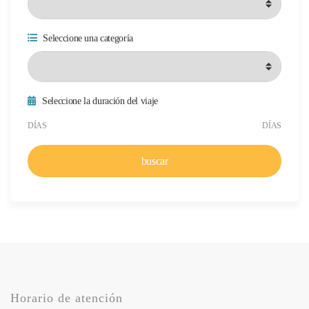
Seleccione una categoría
Seleccione la duración del viaje
Duración mínima del viaje
Duración máxima del viaje
DÍAS
DÍAS
buscar
Horario de atención