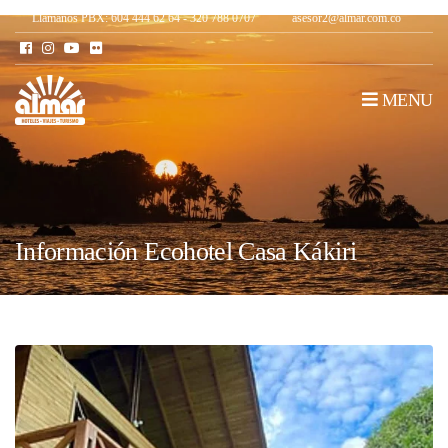
Llámanos PBX: 604 444 62 64 - 320 788 0707
asesor2@almar.com.co
MENU
Información Ecohotel Casa Kákiri