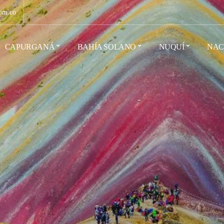
om.co
CAPURGANÁ
BAHÍA SOLANO
NUQUÍ
NAC