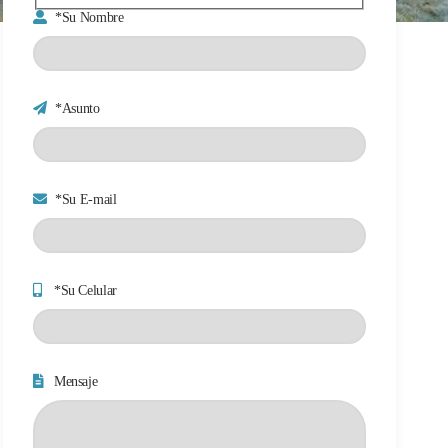
*Su Nombre
*Asunto
*Su E-mail
*Su Celular
Mensaje