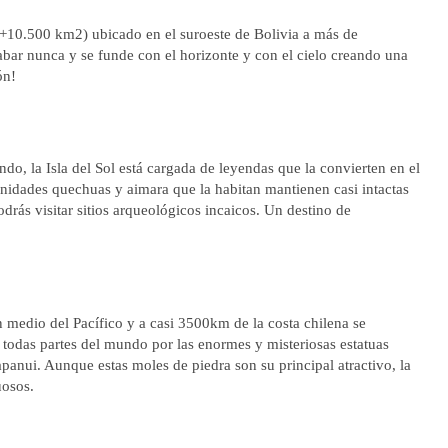
 (+10.500 km2) ubicado en el suroeste de Bolivia a más de
ar nunca y se funde con el horizonte y con el cielo creando una
ón!
do, la Isla del Sol está cargada de leyendas que la convierten en el
munidades quechuas y aimara que la habitan mantienen casi intactas
drás visitar sitios arqueológicos incaicos. Un destino de
nn medio del Pacífico y a casi 3500km de la costa chilena se
e todas partes del mundo por las enormes y misteriosas estatuas
apanui. Aunque estas moles de piedra son su principal atractivo, la
uosos.