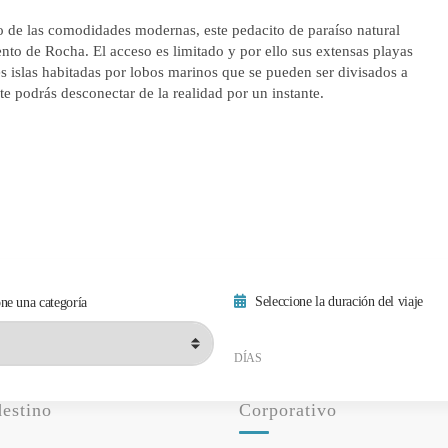
o de las comodidades modernas, este pedacito de paraíso natural
to de Rocha. El acceso es limitado y por ello sus extensas playas
es islas habitadas por lobos marinos que se pueden ser divisados a
te podrás desconectar de la realidad por un instante.
Seleccione la duración del viaje
ne una categoría
Duración mínima del viaje
Duración máxima del viaje
DÍAS
destino
Corporativo