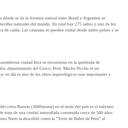
 dónde se da la frontera natural entre Brasil y Argentina se
avillas naturales del mundo. En total hay 275 saltos y uno de los
os de caída. Las cataratas se pueden visitar desde ambo países y se
a asombrosa ciudad Inca se encuentran en la quebrada de
mba, departamento del Cusco, Perú. Machu Picchu es un
oy en día es uno de los sitios arqueológicos mas importantes y
del cerro Barreta (3000msnm) en el norte del país es el máximo
Se trata de una ciudad amurallada construida cerca de 500 años
omo Nieto la describió como la “Torre de Babel de Perú” al