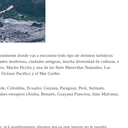
tinente donde vas a encontrar todo tipo de destinos turísticos:
ades modernas, ciudades antiguas, mucha diversidad de culturas, e
o, Machu Picchu y una de las Siete Maravillas Naturales, Las
l Océano Pacifico y el Mar Caribe.
Chile, Colombia, Ecuador, Guyana, Paraguay, Perú, Surinam,
aíses europeos (Aruba, Bonaire, Guayana Francesa, Islas Malvinas,
itar, acá nombraremos algunos pocos que seguro no te puedes