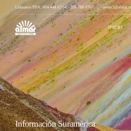
Llámanos PBX: 604 444 62 64 - 320 788 0707
asesor2@almar.c
INICIO
Información Suramérica