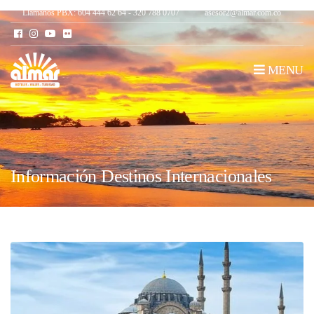
Llámanos PBX: 604 444 62 64 - 320 788 0707
asesor2@almar.com.co
MENU
Información Destinos Internacionales