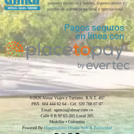
paquetes turísticos y hoteles, tiquetes aéreos y
tarjetas de asistencia nacional e internacional.
©2026 Almar Viajes y Turismo. R.N.T. 497
PBX: 604 444 62 64 - Cel. 320 788 07 07
Email: agencia@almar.com.co
Calle 8 B Nº 65-205 Local 205
Medellín • Colombia
Powered By
Hipermundos Diseño Web & Publicidad