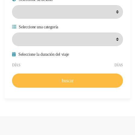
Seleccione una categoría
Seleccione la duración del viaje
Duración mínima del viaje
Duración máxima del viaje
DÍAS
DÍAS
buscar