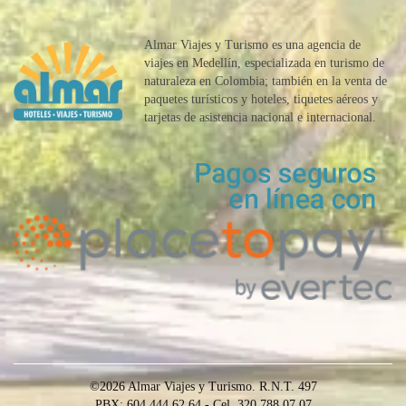
Almar Viajes y Turismo es una agencia de
viajes en Medellín, especializada en turismo de
naturaleza en Colombia; también en la venta de
paquetes turísticos y hoteles, tiquetes aéreos y
tarjetas de asistencia nacional e internacional.
©2026 Almar Viajes y Turismo. R.N.T. 497
PBX: 604 444 62 64 - Cel. 320 788 07 07