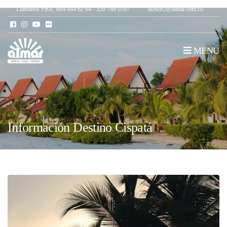
Llámanos PBX: 604 444 62 64 - 320 788 0707
asesor2@almar.com.co
MENU
Información Destino Cispatá