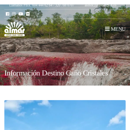
Llámanos PBX: 604 444 62 64 - 320 788 0707
asesor2@almar.com.co
MENU
Información Destino Caño Cristales