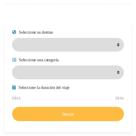
Seleccione su destino
Seleccione una categoría
Seleccione la duración del viaje
Duración mínima del viaje
Duración máxima del viaje
DÍAS
DÍAS
buscar